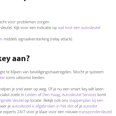
rwacht voor problemen zorgen.
leutel. Kijk voor een indicatie op
wat kost een autosleutel
en
middels signaalversterking (relay attack).
key aan?
te te blijven van beveiligingsmaatregelen. Mocht je systeem
tie
soms uitkomst bieden.
helpen je snel weer op weg. Of je nu een smart key wilt laten
cialist zoekt in
Leiden
of
Den Haag
;
Autosleutel Services
komt
ginele sleutel
op locatie. Bekijk ook ons
stappenplan bij een
neer je
autosleutel is afgebroken in het slot
of je
autoslot
ze experts 24/7 voor je klaar voor een nieuwe
transpondersleutel