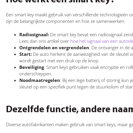
Hoe werkt een smart key?
Een smart key maakt gebruik van verschillende technologieën 
zijn de belangrijkste componenten en hoe ze samenwerken:
Radiosignaal:
De smart key bevat een radiosignaal zend
Lees dan ons artikel over
hoe het signaal van een autosle
Ontgrendelen en vergrendelen
: De ontvanger in de a
Start:
De auto herkent de aanwezigheid van de sleutel v
wordt gestart met een druk op de knop.
Beveiliging
: Smart keys gebruiken vaak encryptie en rol
onderscheppen.
Noodmaatregelen
: Bij een lege batterij of storing kun
sleutel op een specifiek punt tegen de stuurkolom of st
Dezelfde functie, andere naa
Diverse autofabrikanten maken gebruik van smart keys, maar g