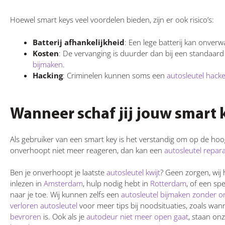
Hoewel smart keys veel voordelen bieden, zijn er ook risico’s:
Batterij afhankelijkheid
: Een lege batterij kan onve
Kosten
: De vervanging is duurder dan bij een standaard s
bijmaken
.
Hacking
: Criminelen kunnen soms een
autosleutel hack
Wanneer schaf jij jouw smart 
Als gebruiker van een smart key is het verstandig om op de hoog
onverhoopt niet meer reageren, dan kan een
autosleutel repara
Ben je onverhoopt je laatste
autosleutel kwijt
? Geen zorgen, wij 
inlezen in
Amsterdam
, hulp nodig hebt in
Rotterdam
, of een spe
naar je toe. Wij kunnen zelfs een
autosleutel bijmaken zonder ori
verloren autosleutel
voor meer tips bij noodsituaties, zoals wan
bevroren
is. Ook als je
autodeur niet meer open gaat
, staan on