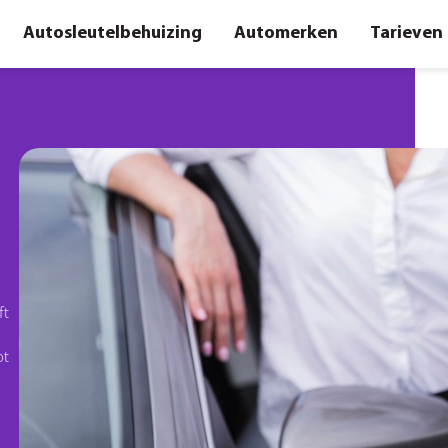
Autosleutelbehuizing
Automerken
Tarieven
ft
ot