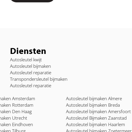
Diensten
Autosleutel kwijt
Autosleutel bijmaken
Autosleutel reparatie
Transpondersleutel bijmaken
Autosleutel reparatie
ijmaken Amsterdam
Autosleutel bijmaken Almere
jmaken Rotterdam
Autosleutel bijmaken Breda
jmaken Den Haag
Autosleutel bijmaken Amersfoort
jmaken Utrecht
Autosleutel Bijmaken Zaanstad
jmaken Eindhoven
Autosleutel bijmaken Haarlem
maken Tilburg
Autosleutel bijmaken Zoetermeer