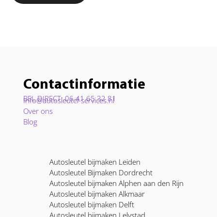
Contactinformatie
BEL DIRECT: 06 41 65 32 81
Info@autosleutel-services.nl
Over ons
Blog
Autosleutel bijmaken Leiden
Autosleutel Bijmaken Dordrecht
Autosleutel bijmaken Alphen aan den Rijn
Autosleutel bijmaken Alkmaar
Autosleutel bijmaken Delft
Autosleutel bijmaken Lelystad