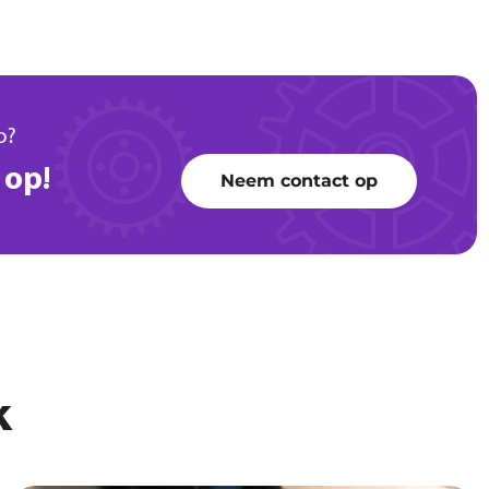
o?
 op!
Neem contact op
k