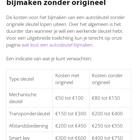
bijmaken zonder origineel
De kosten voor het bijmaken van een autosleutel zonder
originele sleutel lopen uiteen. Over het algemeen is het
duurder dan wanneer je wél een werkende sleutel hebt.
Voor een uitgebreide toelichting kun je terecht op onze
pagina
wat kost een autosleutel bijmaken
.
Een indicatie van wat je kunt verwachten:
Kosten met
Kosten zonder
Type sleutel
origineel
origineel
Mechanische
€50 tot €100
€80 tot €150
sleutel
Transpondersleutel
€150 tot €300
€200 tot €400
Afstandsbediening
€200 tot €450
€250 tot €550
Smart key
€300 tot €600
€400 tot €750