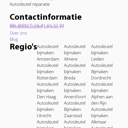
Autosleutel reparatie
Contactinformatie
BEL DIRECT: 06 41 65 32 81
Info@autosleutel-services.nl
Over ons
Blog
Regio's
Autosleutel
Autosleutel
Autosleutel
bijmaken
bijmaken
bijmaken
Amsterdam
Almere
Leiden
Autosleutel
Autosleutel
Autosleutel
bijmaken
bijmaken
Bijmaken
Rotterdam
Breda
Dordrecht
Autosleutel
Autosleutel
Autosleutel
bijmaken
bijmaken
bijmaken
Den Haag
Amersfoort
Alphen aan
Autosleutel
Autosleutel
den Rijn
bijmaken
Bijmaken
Autosleutel
Utrecht
Zaanstad
bijmaken
Autosleutel
Autosleutel
Alkmaar
bijmaken
bijmaken
Autosleutel