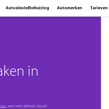
Autosleutelbehuizing
Automerken
Tarieven
aken in
ices
, want een defecte sleutel