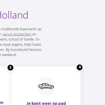
Holland
 traditionele kaasmarkt op
in
vanuit Amsterdam
en
rk, school of familie. En
Je staat ergens, hebt haast
en. Bij Autosleutel Services
et weekend.
4
3
en
Je kunt weer op pad