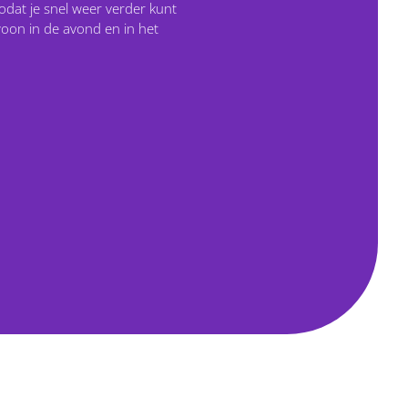
odat je snel weer verder kunt
oon in de avond en in het
BU