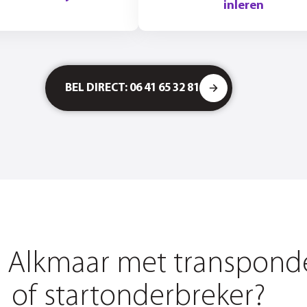
inleren
BEL DIRECT: 06 41 65 32 81
n Alkmaar met transpond
of startonderbreker?