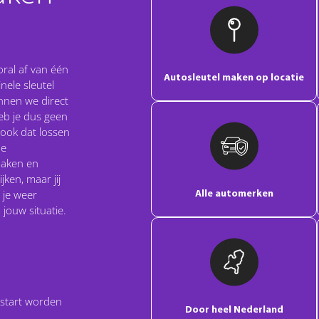
oral af van één
Autosleutel maken op locatie
nele sleutel
nnen we direct
heb je dus geen
 ook dat lossen
de
maken en
ken, maar jij
 je weer
Alle automerken
 jouw situatie.
estart worden
Door heel Nederland