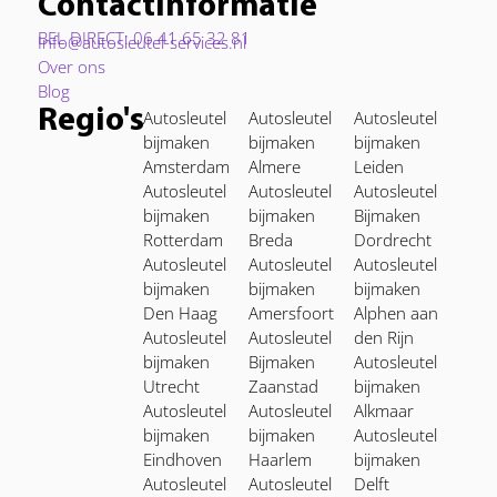
Contactinformatie
BEL DIRECT: 06 41 65 32 81
Info@autosleutel-services.nl
Over ons
Blog
Regio's
Autosleutel
Autosleutel
Autosleutel
bijmaken
bijmaken
bijmaken
Amsterdam
Almere
Leiden
Autosleutel
Autosleutel
Autosleutel
bijmaken
bijmaken
Bijmaken
Rotterdam
Breda
Dordrecht
Autosleutel
Autosleutel
Autosleutel
bijmaken
bijmaken
bijmaken
Den Haag
Amersfoort
Alphen aan
Autosleutel
Autosleutel
den Rijn
bijmaken
Bijmaken
Autosleutel
Utrecht
Zaanstad
bijmaken
Autosleutel
Autosleutel
Alkmaar
bijmaken
bijmaken
Autosleutel
Eindhoven
Haarlem
bijmaken
Autosleutel
Autosleutel
Delft