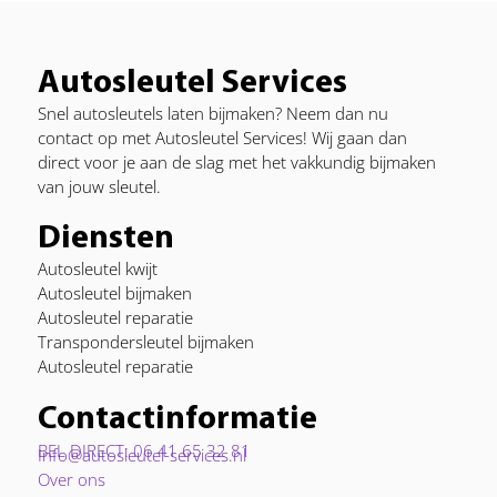
Autosleutel Services
Snel autosleutels laten bijmaken? Neem dan nu
contact op met Autosleutel Services! Wij gaan dan
direct voor je aan de slag met het vakkundig bijmaken
van jouw sleutel.
Diensten
Autosleutel kwijt
Autosleutel bijmaken
Autosleutel reparatie
Transpondersleutel bijmaken
Autosleutel reparatie
Contactinformatie
BEL DIRECT: 06 41 65 32 81
Info@autosleutel-services.nl
Over ons