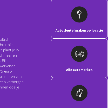
Autosleutel maken op locatie
ltijd
ter niet
 plant je in
 of meer en
 Bij
n werkende
Alle automerken
75 euro,
grammeren van
geen verborgen
innen doe je