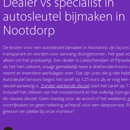
Dealer vs specialist in
autosleutel bijmaken in
Nootdorp
De kosten voor een autosleutel bijmaken in Nootdorp zijn bij ons a
transparant en worden voor aanvang doorgenomen. Het gaat ech
alleen om het prijskaartje. Een dealer in Leidschendam of Pijnacker
als het hen uitkomt, vraagt gemakkelijk twee à driehonderd euro
neemt er meerdere werkdagen over. Dat zijn uren die jij niet hebt.
Autosleutel Services begint het tarief op 125 euro als er nog ee
sleutel aanwezig is.
Zonder werkende sleutel
start het tarief op 1
inclusief het uitlezen van het moederbord en het volledig inpro
de nieuwe sleutel. Geen toeslag voor de avond of het weekend, 
voorrijkosten en geen rekening achteraf voor een sleepservice. P
gewoon ter plekke bij onze monteur!