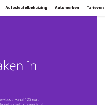
Autosleutelbehuizing
Automerken
Tarieven
aken in
ervices
al vanaf 125 euro,
utel nu kwijt is, kapot is of