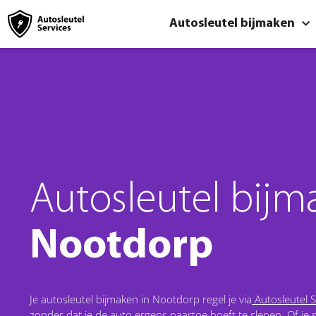
Autosleutel bijmaken
Autosleutel bijm
Nootdorp
Je autosleutel bijmaken in Nootdorp regel je via
Autosleutel S
zonder dat je de auto ergens naartoe hoeft te slepen. Of je sle