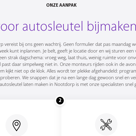
ONZE AANPAK
voor autosleutel bijmake
rp vereist bij ons geen wachtrij. Geen formulier dat pas maandag
eek kunt inplannen. Je belt, geeft je locatie door en wij sturen een
en strak dagschema: vroeg weg, laat thuis, weinig ruimte voor on
tel past daar simpelweg niet in. Onze monteurs rijden ook in de av
 kijkt niet op de klok. Alles wordt ter plekke afgehandeld: progra
itproberen. We snappen dat je na een lange dag gewoon snel en veil
 autosleutel laten maken in Nootdorp is met onze specialisten snel 
2