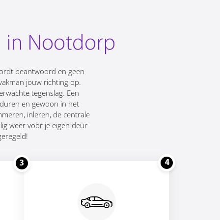
n in Nootdorp
 wordt beantwoord en geen
 vakman jouw richting op.
verwachte tegenslag. Een
onduren en gewoon in het
mmeren, inleren, de centrale
ig weer voor je eigen deur
geregeld!
4
3