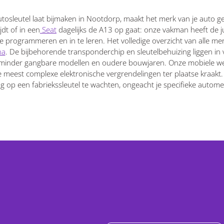
 autosleutel laat bijmaken in Nootdorp, maakt het merk van je auto ge
dt of in een
Seat
dagelijks de A13 op gaat: onze vakman heeft de j
te programmeren en in te leren. Het volledige overzicht van alle m
na
. De bijbehorende transponderchip en sleutelbehuizing liggen in 
minder gangbare modellen en oudere bouwjaren. Onze mobiele wer
e meest complexe elektronische vergrendelingen ter plaatse kraakt.
g op een fabriekssleutel te wachten, ongeacht je specifieke autome