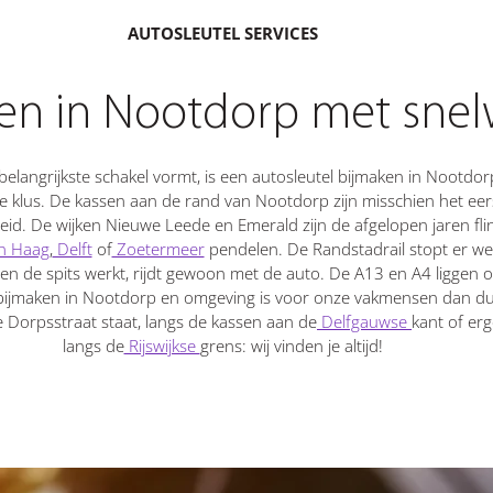
AUTOSLEUTEL SERVICES
aken in Nootdorp met sn
belangrijkste schakel vormt, is een autosleutel bijmaken in Nootd
lus. De kassen aan de rand van Nootdorp zijn misschien het eerst
heid. De wijken Nieuwe Leede en Emerald zijn de afgelopen jaren fli
n Haag
,
Delft
of
Zoetermeer
pendelen. De Randstadrail stopt er we
en de spits werkt, rijdt gewoon met de auto. De A13 en A4 liggen
 bijmaken in Nootdorp en omgeving is voor onze vakmensen dan du
e Dorpsstraat staat, langs de kassen aan de
Delfgauwse
kant of er
langs de
Rijswijkse
grens: wij vinden je altijd!