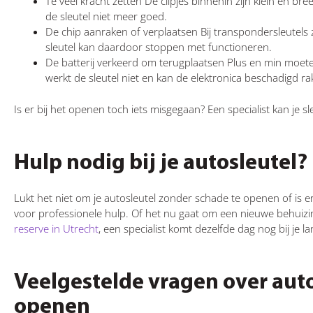
Te veel kracht zetten De clipjes binnenin zijn klein en bre
de sleutel niet meer goed.
De chip aanraken of verplaatsen Bij transpondersleutels z
sleutel kan daardoor stoppen met functioneren.
De batterij verkeerd om terugplaatsen Plus en min moeten
werkt de sleutel niet en kan de elektronica beschadigd ra
Is er bij het openen toch iets misgegaan? Een specialist kan je s
Hulp nodig bij je autosleutel?
Lukt het niet om je autosleutel zonder schade te openen of is er
voor professionele hulp. Of het nu gaat om een nieuwe behuizi
reserve in Utrecht
, een specialist komt dezelfde dag nog bij je l
Veelgestelde vragen over aut
openen