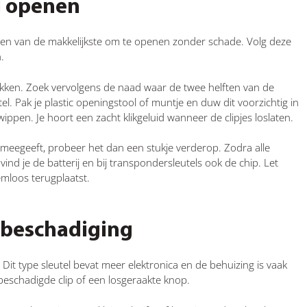
l openen
een van de makkelijkste om te openen zonder schade. Volg deze
.
ukken. Zoek vervolgens de naad waar de twee helften van de
el. Pak je plastic openingstool of muntje en duw dit voorzichtig in
wippen. Je hoort een zacht klikgeluid wanneer de clipjes loslaten.
t meegeeft, probeer het dan een stukje verderop. Zodra alle
n vind je de batterij en bij transpondersleutels ook de chip. Let
emloos terugplaatst.
 beschadiging
Dit type sleutel bevat meer elektronica en de behuizing is vaak
beschadigde clip of een losgeraakte knop.