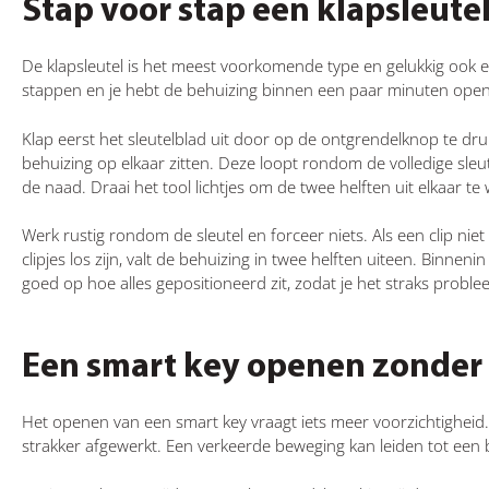
Stap voor stap een klapsleute
De klapsleutel is het meest voorkomende type en gelukkig ook 
stappen en je hebt de behuizing binnen een paar minuten open
Klap eerst het sleutelblad uit door op de ontgrendelknop te dr
behuizing op elkaar zitten. Deze loopt rondom de volledige sleut
de naad. Draai het tool lichtjes om de twee helften uit elkaar te 
Werk rustig rondom de sleutel en forceer niets. Als een clip nie
clipjes los zijn, valt de behuizing in twee helften uiteen. Binneni
goed op hoe alles gepositioneerd zit, zodat je het straks proble
Een smart key openen zonder
Het openen van een smart key vraagt iets meer voorzichtigheid. 
strakker afgewerkt. Een verkeerde beweging kan leiden tot een 