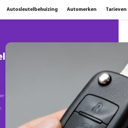
Autosleutelbehuizing
Automerken
Tarieven
el
ier
n