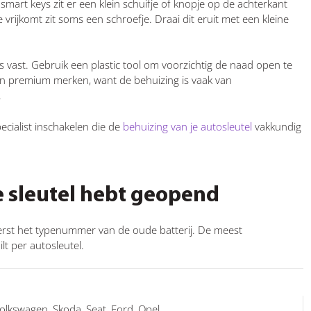
smart keys zit er een klein schuifje of knopje op de achterkant
 vrijkomt zit soms een schroefje. Draai dit eruit met een kleine
s vast. Gebruik een plastic tool om voorzichtig de naad open te
s van premium merken, want de behuizing is vaak van
.
pecialist inschakelen die de
behuizing van je autosleutel
vakkundig
e sleutel hebt geopend
eerst het typenummer van de oude batterij. De meest
t per autosleutel.
olkswagen, Skoda, Seat, Ford, Opel