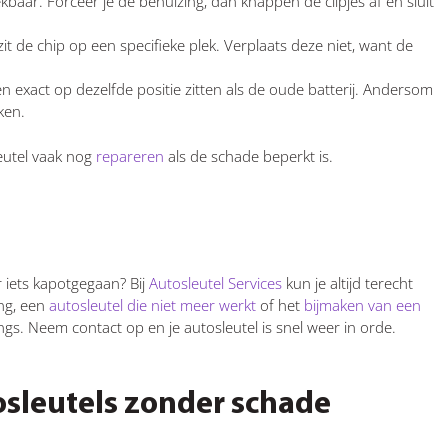
ekbaar. Forceer je de behuizing, dan knappen de clipjes af en sluit
it de chip op een specifieke plek. Verplaats deze niet, want de
 exact op dezelfde positie zitten als de oude batterij. Andersom
ken.
leutel vaak nog
repareren
als de schade beperkt is.
 iets kapotgegaan? Bij
Autosleutel Services
kun je altijd terecht
ng, een
autosleutel die niet meer werkt
of het
bijmaken van een
angs. Neem contact op en je autosleutel is snel weer in orde.
osleutels zonder schade