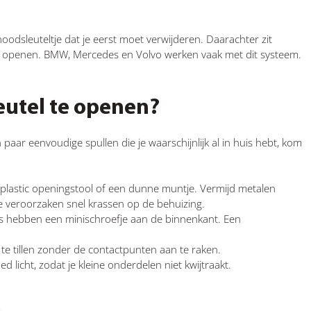
dsleuteltje dat je eerst moet verwijderen. Daarachter zit
nt openen. BMW, Mercedes en Volvo werken vaak met dit systeem.
eutel te openen?
aar eenvoudige spullen die je waarschijnlijk al in huis hebt, kom
 plastic openingstool of een dunne muntje. Vermijd metalen
 veroorzaken snel krassen op de behuizing.
s hebben een minischroefje aan de binnenkant. Een
e te tillen zonder de contactpunten aan te raken.
licht, zodat je kleine onderdelen niet kwijtraakt.