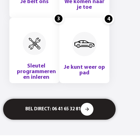
Je belt ons
We komen naar
je toe
3
4
Sleutel
Je kunt weer op
programmeren
pad
en inleren
BEL DIRECT: 06 41 65 32 81