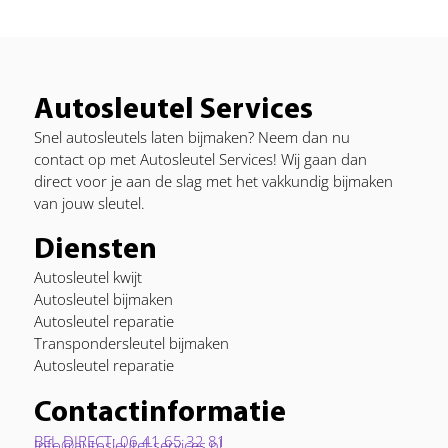
Autosleutel Services
Snel autosleutels laten bijmaken? Neem dan nu
contact op met Autosleutel Services! Wij gaan dan
direct voor je aan de slag met het vakkundig bijmaken
van jouw sleutel.
Diensten
Autosleutel kwijt
Autosleutel bijmaken
Autosleutel reparatie
Transpondersleutel bijmaken
Autosleutel reparatie
Contactinformatie
BEL DIRECT: 06 41 65 32 81
Info@autosleutel-services.nl