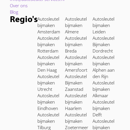
Over ons
Blog
Regio's
Autosleutel
Autosleutel
Autosleutel
bijmaken
bijmaken
bijmaken
Amsterdam
Almere
Leiden
Autosleutel
Autosleutel
Autosleutel
bijmaken
bijmaken
Bijmaken
Rotterdam
Breda
Dordrecht
Autosleutel
Autosleutel
Autosleutel
bijmaken
bijmaken
bijmaken
Den Haag
Amersfoort
Alphen aan
Autosleutel
Autosleutel
den Rijn
bijmaken
Bijmaken
Autosleutel
Utrecht
Zaanstad
bijmaken
Autosleutel
Autosleutel
Alkmaar
bijmaken
bijmaken
Autosleutel
Eindhoven
Haarlem
bijmaken
Autosleutel
Autosleutel
Delft
bijmaken
bijmaken
Autosleutel
Tilburg
Zoetermeer
bijmaken