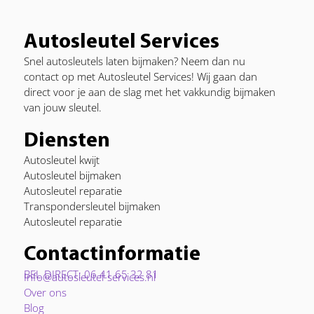
Autosleutel Services
Snel autosleutels laten bijmaken? Neem dan nu
contact op met Autosleutel Services! Wij gaan dan
direct voor je aan de slag met het vakkundig bijmaken
van jouw sleutel.
Diensten
Autosleutel kwijt
Autosleutel bijmaken
Autosleutel reparatie
Transpondersleutel bijmaken
Autosleutel reparatie
Contactinformatie
BEL DIRECT: 06 41 65 32 81
Info@autosleutel-services.nl
Over ons
Blog