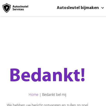
Autosleutel bijmaken
Bedankt!
Home
|
Bedankt bel mij
We hebben uw bericht ontvangen en zullen zo snel